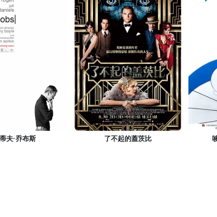
蒂夫·乔布斯
了不起的蓋茨比