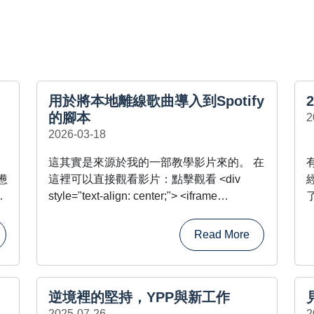
用於將本地離線歌曲導入到Spotify
的腳本
2
2026-03-18
這其實是來源於我的一部教學影片來的。 在
憊
這裡可以直接觀看影片：點擊觀看 <div
合
style="text-align: center;"> <iframe
段
width="560" height="315" ......
Read More
能
作
逆境裡的堅持，YPP與新工作
2025-07-26
2