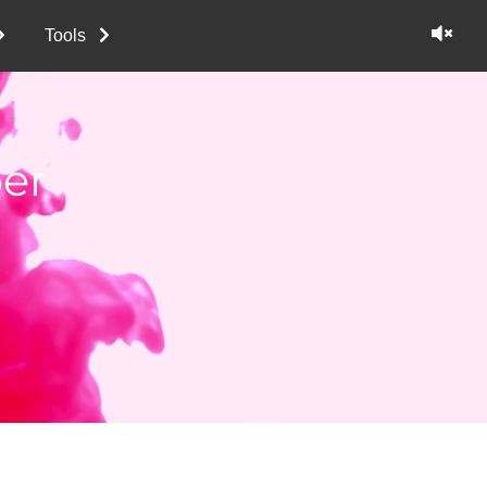
Tools
er