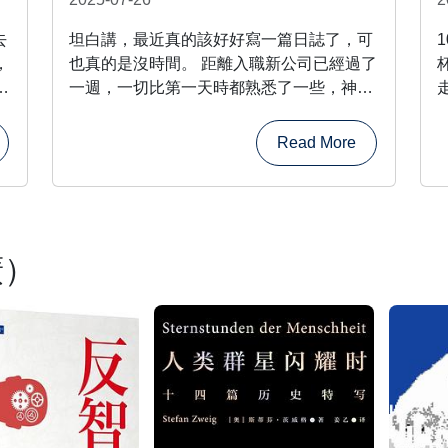
去
坦白講，最近真的該好好寫一篇日誌了，可
，
也真的是沒時間。 距離入職新公司已經過了
有
一週，一切比第一天時都熟悉了一些，神經
和
也就不那麼緊繃了。我是個蠻熱的人，也是
父
個Introvert，可這份工作要求我協調各個
Read More
愛
community完成項目，無疑對我極大的考
後
驗。 入職第三天，我就被一場與印度團隊的
會議打擊到......
我
廣）