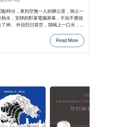
10點時分，來到空無一人的辦公室，倒上一
杯熱水，安靜的對著電腦屏幕，不知不覺就
走了神。 外頭烈日當空，我喝上一口水，吹
著空調，感受著此刻的寧靜氛圍。在這離職
前夕，覺得是時候寫點什麽了。誰讓這次
Read More
last day和onboard的日子離得那麽近，又讓
這次handover格外漫長呢？ 在來的路上，
......