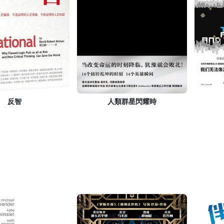
反智
人類群星閃耀時