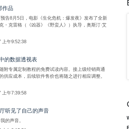
 部作品
字预告8月5日，电影《生化危机：爆发夜》发布了全新
扎克・克雷格（《凶器》《野蛮人》）执导，奥斯汀·艾
/7 上午9:52:38
l 中的数据透视表
生值包内随附专属定制教程的免费试读内容。接上级经销商通
65订阅的供应成本，后续软件售价也将随之进行相应调整。
/7 上午7:39:58
厅听见了自己的声音
于我的声音。
E