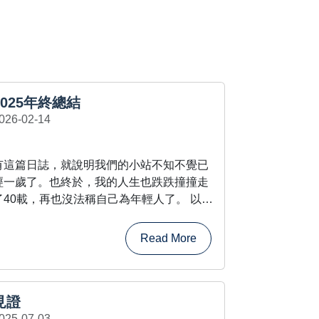
2025年終總結
026-02-14
有這篇日誌，就說明我們的小站不知不覺已
經一歲了。也終於，我的人生也跌跌撞撞走
了40載，再也沒法稱自己為年輕人了。 以前
寫年終總結總是滿懷希望，現在則更多的是
對碌碌無為的一聲哀嘆。不論如何，即便對
Read More
現在的自己越來越不滿意，對未來也沒那麼
憧憬，總結還是如期而至。 結婚以來頭一回
在老爸這邊過年，不知還......
見證
025-07-03