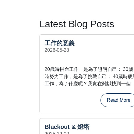
Latest Blog Posts
工作的意義
2026-05-28
20歲時拼命工作，是為了證明自己； 30歲
時努力工作，是為了挑戰自己； 40歲時疲
工作，為了什麼呢？我實在難以找到一個
理的緣由。 這是我和老婆在住院期間的一
內心獨白。就像期待能找回人生的意義一
Read More
樣，工作本身也需要尋得意義。現階段我
領悟到的，是生活賦予工作意義，而非工
賦予生活內涵。 如果......
Blackout & 燈塔
2025-12-02